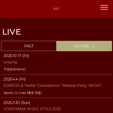
LIVE
PAST
FUTURE
2025.10.17 (Fri)
unsung
下北沢SPREAD
2025.4.4 (Fri)
GOMESS & Yackle “Coexistence” Release Party -NIGHT-
Spotify O-Crest (東京 渋谷)
2025.3.30 (Sun)
YOKOHAMA MUSIC STYLE 2025