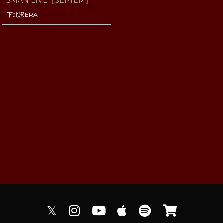
3MAN LIVE［SEPTEM］
下北沢ERA
𝕏